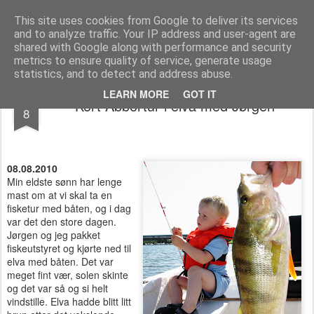
Team Predator - gjedde, abbor og gjørs
This site uses cookies from Google to deliver its services
and to analyze traffic. Your IP address and user-agent are
shared with Google along with performance and security
metrics to ensure quality of service, generate usage
statistics, and to detect and address abuse.
AUG
LEARN MORE
GOT IT
Kort Abbortur i elva med Jørgen
8
08.08.2010
Min eldste sønn har lenge
mast om at vi skal ta en
fisketur med båten, og i dag
var det den store dagen.
Jørgen og jeg pakket
fiskeutstyret og kjørte ned til
elva med båten. Det var
meget fint vær, solen skinte
og det var så og si helt
vindstille. Elva hadde blitt litt