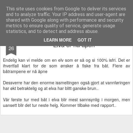
Team Predator - gjedde, abbor og gjørs
This site uses cookies from Google to deliver its services
and to analyze traffic. Your IP address and user-agent are
shared with Google along with performance and security
metrics to ensure quality of service, generate usage
statistics, and to detect and address abuse.
MAR
LEARN MORE
GOT IT
Elva er nå åpen
26
Endelig kan vi melde om en elv som er så og si 100% isfri. Det er
ihvertfall klart for de som ønsker å fiske fra båt. Flere av
båtrampene er nå åpne
Dessverre har den enorme issmeltingen også gjort at vannføringen
har økt betraktelig og at elva har blitt ganske brun..
Vår første tur med båt i elva blir mest sannsynlig i morgen, men
uansett blir det tur neste helg. Kommer tilbake med rapport..