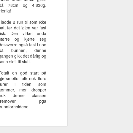
på 78cm og 4.830g.
Herlig!
et
2018 - uvirkelige
Plager Skarven
Slank høstkropp
Hadde 2 run til som ikke
e
abborer
abboren?
og Tail
satt før det igjen var fast
Dec 21st
Nov 10th
Oct 21st
extensions
fisk. Den virket enda
større og kjørte seg
dessverre også fast i noe
på bunnen, denne
gangen gikk det dårlig og
0
2017 - et
Monsterabbor -
Flytte, fisk og
sena sleit til slutt.
fantastisk fiskeår
en drøm blir
familie
Dec 14th
Nov 9th
Sep 17th
virkelig
Totalt en god start på
gjørsmeite, blir nok flere
turer i tiden som
kommer, men dropper
nok denne plassen
Perfekt start på
VesselView
Ultraslowtrolling
fremover pga
å
abborsesongen
Mobile
bunnforholdene.
Apr 14th
Apr 12th
Apr 9th