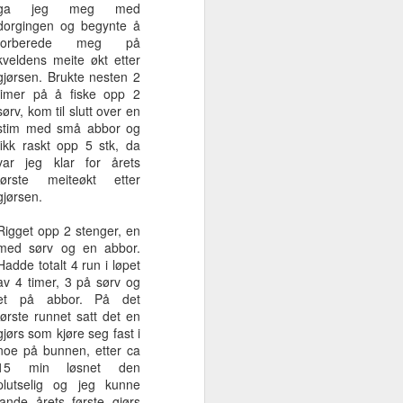
ga jeg meg med
gjørs
2x10+ gjedder
dorgingen og begynte å
Jun 14th
Jun 9th
Jun 2nd
under gjørsfiske
forberede meg på
kveldens meite økt etter
gjørsen. Brukte nesten 2
timer på å fiske opp 2
ste
sørv, kom til slutt over en
Årets høsttur til
Sightfishing i
Høstavslutning i
stim med små abbor og
en
vårt andre hjem
krystallklart vann
Spania 7-
Nov 26th
Mar 25th
Nov 24th
fikk raskt opp 5 stk, da
20-26.11.23
12-19.03.23
11.11.22
var jeg klar for årets
-
første meiteøkt etter
gjørsen.
t
Temperaturstigni
Lite is, men mye
Fra første til siste
Rigget opp 2 stenger, en
ng
virus
kast i 2019
med sørv og en abbor.
Apr 18th
Mar 21st
Dec 30th
Hadde totalt 4 run i løpet
av 4 timer, 3 på sørv og
et på abbor. På det
første runnet satt det en
gjørs som kjøre seg fast i
Mens vi venter på
Morgenøkt i
Ta vare på
noe på bunnen, etter ca
høsten
ekstremvarmen
abboren
15 min løsnet den
Aug 4th
Jul 26th
Jun 8th
plutselig og jeg kunne
lande årets første gjørs