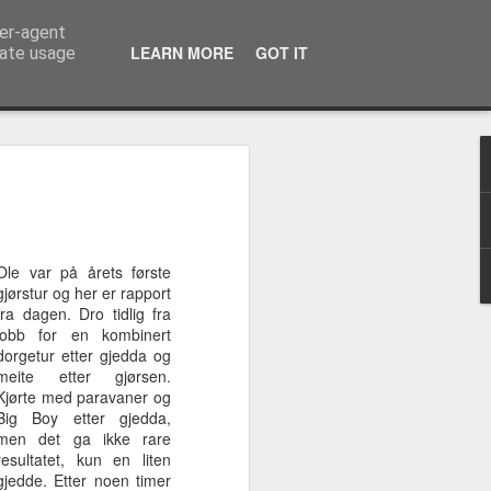
ser-agent
LEARN MORE
GOT IT
rate usage
med
Noen dager etter
Perchzilla 9-
En av årets
at siste is var
14.03.25
største
Apr 1st
Mar 16th
Nov 13th
borte
Ole var på årets første
gjørstur og her er rapport
fra dagen. Dro tidlig fra
jobb for en kombinert
t
Ettermiddagstur
Feriefisketur
En tidlig
dorgetur etter gjedda og
sommermorgen
meite etter gjørsen.
Aug 12th
Jul 28th
Jul 20th
Kjørte med paravaner og
Big Boy etter gjedda,
men det ga ikke rare
resultatet, kun en liten
gjedde. Etter noen timer
er
Fantastisk fiske
Sommer, sol og
Mye stor fisk -