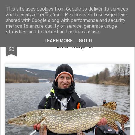
Team Predator - gjedde, abbor og gjørs
This site uses cookies from Google to deliver its services
and to analyze traffic. Your IP address and user-agent are
shared with Google along with performance and security
metrics to ensure quality of service, generate usage
statistics, and to detect and address abuse.
APR
LEARN MORE
GOT IT
Små marginer
28