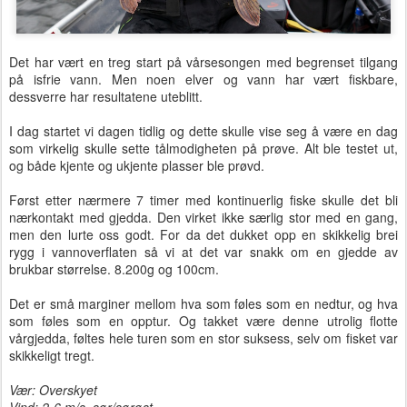
Det har vært en treg start på vårsesongen med begrenset tilgang
på isfrie vann. Men noen elver og vann har vært fiskbare,
dessverre har resultatene uteblitt.
I dag startet vi dagen tidlig og dette skulle vise seg å være en dag
som virkelig skulle sette tålmodigheten på prøve. Alt ble testet ut,
og både kjente og ukjente plasser ble prøvd.
Først etter nærmere 7 timer med kontinuerlig fiske skulle det bli
nærkontakt med gjedda. Den virket ikke særlig stor med en gang,
men den lurte oss godt. For da det dukket opp en skikkelig brei
rygg i vannoverflaten så vi at det var snakk om en gjedde av
brukbar størrelse. 8.200g og 100cm.
Det er små marginer mellom hva som føles som en nedtur, og hva
som føles som en opptur. Og takket være denne utrolig flotte
vårgjedda, føltes hele turen som en stor suksess, selv om fisket var
skikkeligt tregt.
Vær: Overskyet
Vind: 2-6 m/s, sør/sørøst