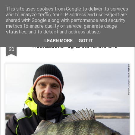
Team Predator - gjedde, abbor og gjørs
This site uses cookies from Google to deliver its services
and to analyze traffic. Your IP address and user-agent are
shared with Google along with performance and security
metrics to ensure quality of service, generate usage
statistics, and to detect and address abuse.
OCT
LEARN MORE
GOT IT
Høstabborer og årets første snø
20