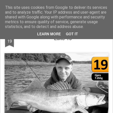
Team Predator - gjedde, abbor og gjørs
This site uses cookies from Google to deliver its services
and to analyze traffic. Your IP address and user-agent are
shared with Google along with performance and security
metrics to ensure quality of service, generate usage
statistics, and to detect and address abuse.
DEC
LEARN MORE
GOT IT
Luke 19
19