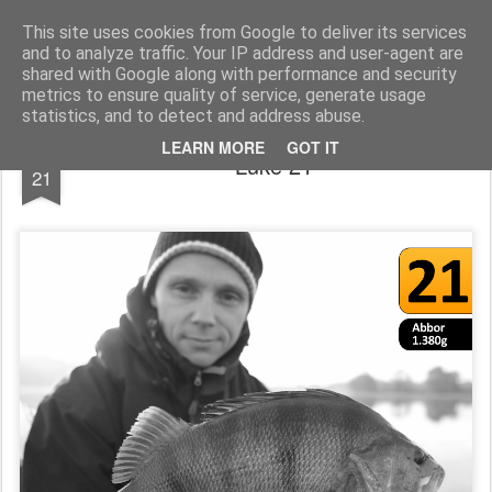
Team Predator - gjedde, abbor og gjørs
This site uses cookies from Google to deliver its services
and to analyze traffic. Your IP address and user-agent are
shared with Google along with performance and security
metrics to ensure quality of service, generate usage
statistics, and to detect and address abuse.
DEC
LEARN MORE
GOT IT
Luke 21
21