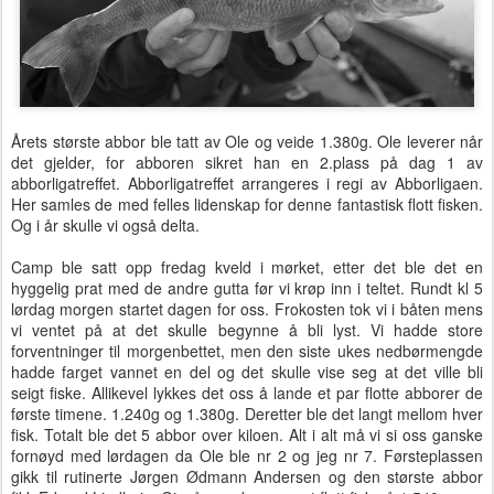
Årets største abbor ble tatt av Ole og veide 1.380g. Ole leverer når
det gjelder, for abboren sikret han en 2.plass på dag 1 av
abborligatreffet. Abborligatreffet arrangeres i regi av Abborligaen.
Her samles de med felles lidenskap for denne fantastisk flott fisken.
Og i år skulle vi også delta.
Camp ble satt opp fredag kveld i mørket, etter det ble det en
hyggelig prat med de andre gutta før vi krøp inn i teltet. Rundt kl 5
lørdag morgen startet dagen for oss. Frokosten tok vi i båten mens
vi ventet på at det skulle begynne å bli lyst. Vi hadde store
forventninger til morgenbettet, men den siste ukes nedbørmengde
hadde farget vannet en del og det skulle vise seg at det ville bli
seigt fiske. Allikevel lykkes det oss å lande et par flotte abborer de
første timene. 1.240g og 1.380g. Deretter ble det langt mellom hver
fisk. Totalt ble det 5 abbor over kiloen. Alt i alt må vi si oss ganske
fornøyd med lørdagen da Ole ble nr 2 og jeg nr 7. Førsteplassen
gikk til rutinerte Jørgen Ødmann Andersen og den største abbor