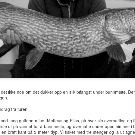
tter jobb
10 kg
10,8 kg
jobb
un 26th
Jun 24th
Jun 21st
Jun 19th
ikk stille
Hunngjørsene var
Sesongåpning i
Tidenes seige
på hugget
Norge
abborfiske, m
ay 11th
May 5th
Apr 20th
Mar 26th
ikke så ille
allikevel.. 19
26.03.24
rste kast
Kubbe
Vannet gir og
Utkonkurrer
vannet tar
ay 23rd
Aug 16th
May 3rd
Apr 26th
 det ikke noe om det dukker opp en slik bifangst under bunnmeite. Den
ngen.
drag fra turen:
nærmer seg
Ta deg tid til å
Perfekt avslutning
"Ristefisk"
med meg guttene mine, Matteus og Elias, på hver sin overnatting og f
utforske vannet
på sommerferien
ste ut på vannet for å bunnmeite, og overnatte under åpen himmel i bå
Sep 9th
Aug 25th
Aug 10th
Aug 8th
v en bratt kant på 3 meter dyp. Vi fisket med tre stenger og la ut ag