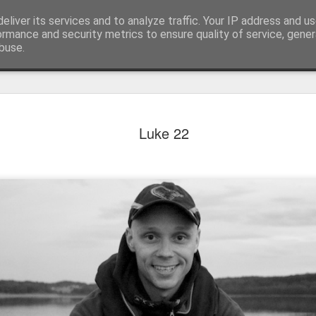
 gjørs
eliver its services and to analyze traffic. Your IP address and u
ormance and security metrics to ensure quality of service, gene
buse.
 høstabbor
Kort tur før
Påsketur
Godt i gang 
Luke 22
styrtregnet
vårfisket
Sep 6th
Jun 8th
Apr 21st
Apr 6th
nneklemt
Nydelig
Vi fant de til slutt
Høsten starte
skinnsdag
høstfisketur
bra
ct 11th
Oct 5th
Sep 29th
Sep 1st
n kveldstur
Femte gjørs over
Drømmegjørs
Kveldstur ett