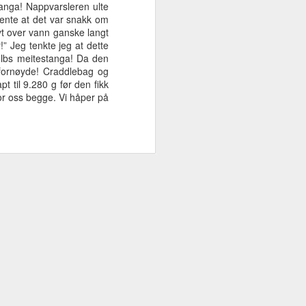
tanga! Nappvarsleren ulte
jente at det var snakk om
øyt over vann ganske langt
et
2018 - uvirkelige
Plager Skarven
Slank høstkropp
” Jeg tenkte jeg at dette
5 lbs meitestanga! Da den
e
abborer
abboren?
og Tail
Dec 21st
Nov 10th
Oct 21st
g fornøyde! Craddlebag og
extensions
pt til 9.280 g før den fikk
or oss begge. Vi håper på
0
2017 - et
Monsterabbor -
Flytte, fisk og
fantastisk fiskeår
en drøm blir
familie
Dec 14th
Nov 9th
Sep 17th
virkelig
Perfekt start på
VesselView
Ultraslowtrolling
å
abborsesongen
Mobile
Apr 14th
Apr 12th
Apr 9th