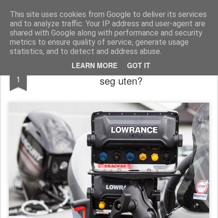
Team Predator - gjedde, abbor og gjørs
This site uses cookies from Google to deliver its services
and to analyze traffic. Your IP address and user-agent are
shared with Google along with performance and security
metrics to ensure quality of service, generate usage
statistics, and to detect and address abuse.
Ram Mounts - hvordan skulle man klart
FEB
LEARN MORE
GOT IT
1
seg uten?