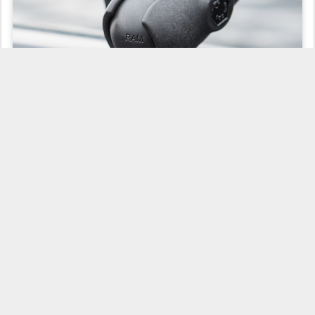
Noe av det jeg har montert i min båt:
RAM-D-111U-C
RAM-111U