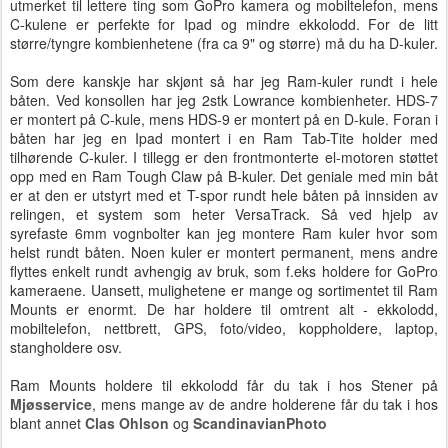
utmerket til lettere ting som GoPro kamera og mobiltelefon, mens
C-kulene er perfekte for Ipad og mindre ekkolodd. For de litt
større/tyngre kombienhetene (fra ca 9" og større) må du ha D-kuler.
Som dere kanskje har skjønt så har jeg Ram-kuler rundt i hele
båten. Ved konsollen har jeg 2stk Lowrance kombienheter. HDS-7
er montert på C-kule, mens HDS-9 er montert på en D-kule. Foran i
båten har jeg en Ipad montert i en Ram Tab-Tite holder med
tilhørende C-kuler. I tillegg er den frontmonterte el-motoren støttet
opp med en Ram Tough Claw på B-kuler. Det geniale med min båt
er at den er utstyrt med et T-spor rundt hele båten på innsiden av
relingen, et system som heter VersaTrack. Så ved hjelp av
syrefaste 6mm vognbolter kan jeg montere Ram kuler hvor som
helst rundt båten. Noen kuler er montert permanent, mens andre
flyttes enkelt rundt avhengig av bruk, som f.eks holdere for GoPro
kameraene. Uansett, mulighetene er mange og sortimentet til Ram
Mounts er enormt. De har holdere til omtrent alt - ekkolodd,
mobiltelefon, nettbrett, GPS, foto/video, koppholdere, laptop,
stangholdere osv.
Ram Mounts holdere til ekkolodd får du tak i hos Stener på
Mjøsservice
, mens mange av de andre holderene får du tak i hos
blant annet
Clas Ohlson
og
ScandinavianPhoto