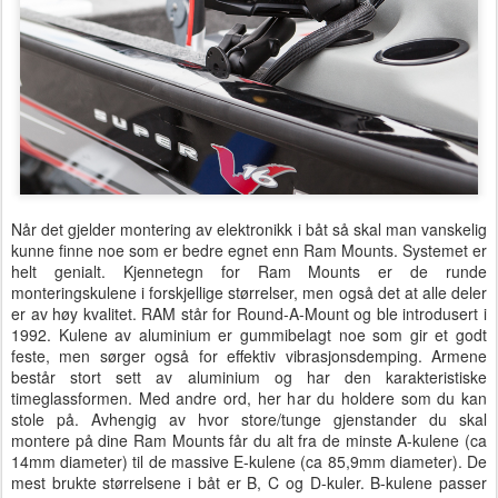
Når det gjelder montering av elektronikk i båt så skal man vanskelig
kunne finne noe som er bedre egnet enn Ram Mounts. Systemet er
helt genialt. Kjennetegn for Ram Mounts er de runde
monteringskulene i forskjellige størrelser, men også det at alle deler
er av høy kvalitet. RAM står for Round-A-Mount og ble introdusert i
1992. Kulene av aluminium er gummibelagt noe som gir et godt
feste, men sørger også for effektiv vibrasjonsdemping. Armene
består stort sett av aluminium og har den karakteristiske
timeglassformen. Med andre ord, her har du holdere som du kan
stole på. Avhengig av hvor store/tunge gjenstander du skal
montere på dine Ram Mounts får du alt fra de minste A-kulene (ca
14mm diameter) til de massive E-kulene (ca 85,9mm diameter). De
mest brukte størrelsene i båt er B, C og D-kuler. B-kulene passer