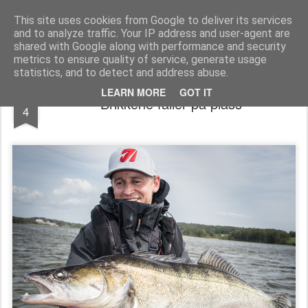
Team Predator - gjedde, abbor og gjørs
This site uses cookies from Google to deliver its services
and to analyze traffic. Your IP address and user-agent are
shared with Google along with performance and security
metrics to ensure quality of service, generate usage
statistics, and to detect and address abuse.
JUN
LEARN MORE
GOT IT
Brikkene faller på plass
4