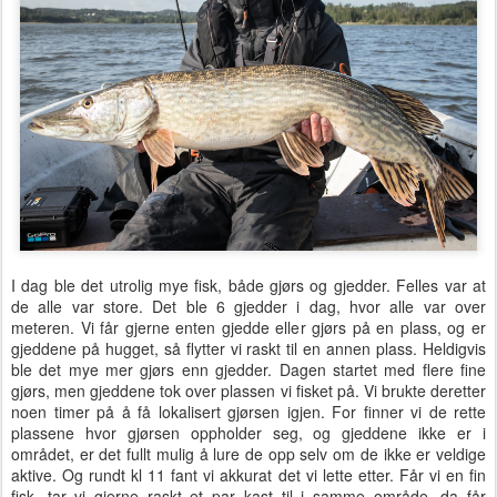
I dag ble det utrolig mye fisk, både gjørs og gjedder. Felles var at
de alle var store. Det ble 6 gjedder i dag, hvor alle var over
meteren. Vi får gjerne enten gjedde eller gjørs på en plass, og er
gjeddene på hugget, så flytter vi raskt til en annen plass. Heldigvis
ble det mye mer gjørs enn gjedder. Dagen startet med flere fine
gjørs, men gjeddene tok over plassen vi fisket på. Vi brukte deretter
noen timer på å få lokalisert gjørsen igjen. For finner vi de rette
plassene hvor gjørsen oppholder seg, og gjeddene ikke er i
området, er det fullt mulig å lure de opp selv om de ikke er veldige
aktive. Og rundt kl 11 fant vi akkurat det vi lette etter. Får vi en fin
fisk, tar vi gjerne raskt et par kast til i samme område, da får