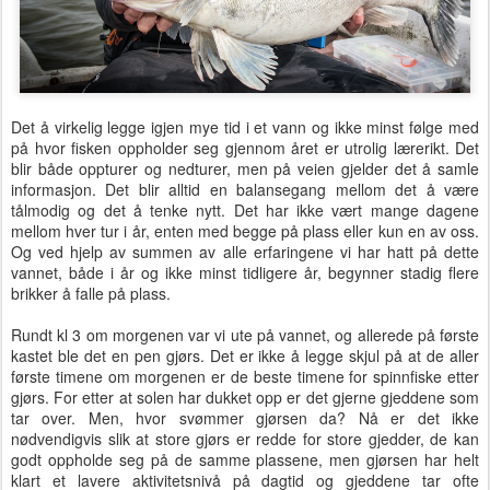
Det å virkelig legge igjen mye tid i et vann og ikke minst følge med
på hvor fisken oppholder seg gjennom året er utrolig lærerikt. Det
blir både oppturer og nedturer, men på veien gjelder det å samle
informasjon. Det blir alltid en balansegang mellom det å være
tålmodig og det å tenke nytt. Det har ikke vært mange dagene
mellom hver tur i år, enten med begge på plass eller kun en av oss.
Og ved hjelp av summen av alle erfaringene vi har hatt på dette
vannet, både i år og ikke minst tidligere år, begynner stadig flere
brikker å falle på plass.
Rundt kl 3 om morgenen var vi ute på vannet, og allerede på første
kastet ble det en pen gjørs. Det er ikke å legge skjul på at de aller
første timene om morgenen er de beste timene for spinnfiske etter
gjørs. For etter at solen har dukket opp er det gjerne gjeddene som
tar over. Men, hvor svømmer gjørsen da? Nå er det ikke
nødvendigvis slik at store gjørs er redde for store gjedder, de kan
godt oppholde seg på de samme plassene, men gjørsen har helt
klart et lavere aktivitetsnivå på dagtid og gjeddene tar ofte